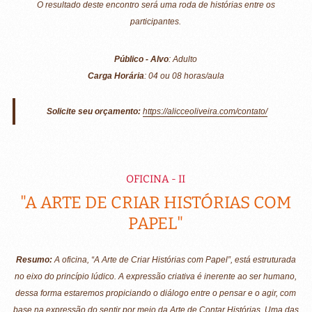
O resultado deste encontro será uma roda de histórias entre os
participantes.
Público - Alvo
: Adulto
Carga Horária
: 04 ou 08 horas/aula
Solicite seu orçamento:
https://alicceoliveira.com/contato/
OFICINA - II
"A ARTE DE CRIAR HISTÓRIAS COM
PAPEL"
Resumo:
A oficina, “A Arte de Criar Histórias com Papel”, está estruturada
no eixo do princípio lúdico. A expressão criativa é inerente ao ser humano,
dessa forma estaremos propiciando o diálogo entre o pensar e o agir, com
base na expressão do sentir por meio da Arte de Contar Histórias. Uma das