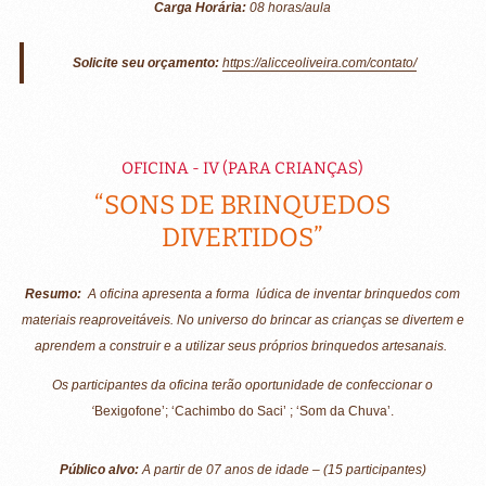
Carga Horária:
08 horas/aula
Solicite seu orçamento:
https://alicceoliveira.com/contato/
OFICINA - IV (PARA CRIANÇAS)
“SONS DE BRINQUEDOS
DIVERTIDOS”
Resumo:
A oficina apresenta a forma
lúdica de inventar brinquedos com
materiais reaproveitáveis. No universo do brincar as crianças se divertem e
aprendem
a construir e a utilizar seus próprios brinquedos artesanais.
Os participantes da oficina terão oportunidade de confeccionar o
‘
Bexigofone’; ‘Cachimbo do Saci’ ; ‘Som da Chuva’.
Público alvo:
A partir de 07 anos de idade – (15 participantes)